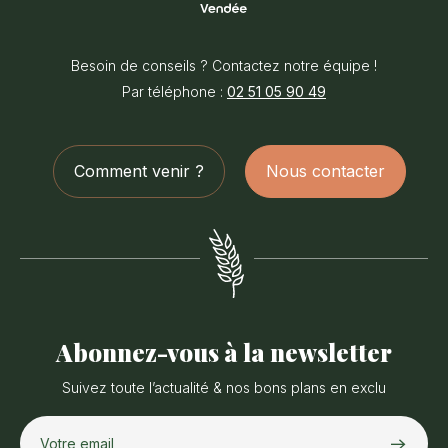
Office
de
Besoin de conseils ? Contactez notre équipe !
Tourisme
Par téléphone :
02 51 05 90 49
du
Pays
des
Comment venir ?
Nous contacter
Achards
Abonnez-vous à la newsletter
Suivez toute l’actualité & nos bons plans en exclu
Votre email