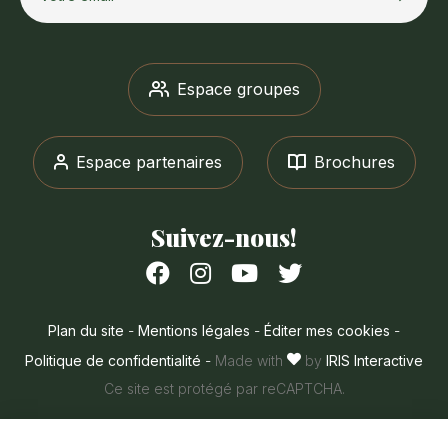
Espace groupes
Espace partenaires
Brochures
Suivez-nous!
Suivez-
Suivez-
Suivez-
Suivez-
nous
nous
nous
nous
sur
sur
sur
sur
Plan du site
-
Mentions légales
-
Éditer mes cookies
-
Facebook
Instagram
Youtube
Twitter
Politique de confidentialité
-
Made with
by
IRIS Interactive
Ce site est protégé par reCAPTCHA.