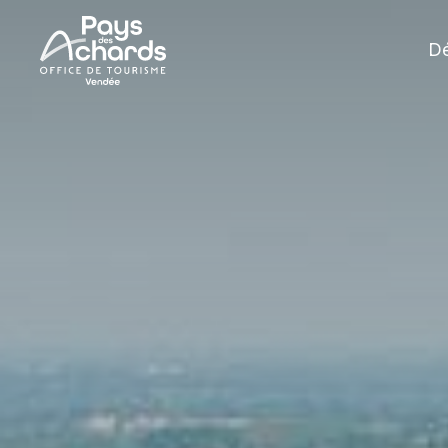
Office
Dé
de
Tourisme
du
Pays
des
Achards