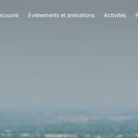
couvrir
Événements et animations
Activités
P