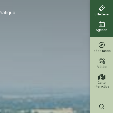
ratique
Billetterie
Agenda
Idées rando
Météo
Carte
interactive
Je