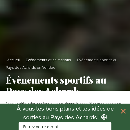
Accueil
-
Événements et animations
-
Évènements sportifs au
Pays des Achards en Vendée
Évènements sportifs au
Pays des Achards
Ce site utilise des cookies et vous donne le contrôle sur ce que vous
À vous les bons plans et les idées de
souhaitez activer.
Carte
sorties au Pays des Achards ! 🤩
En
Consentements certifiés par
savoir