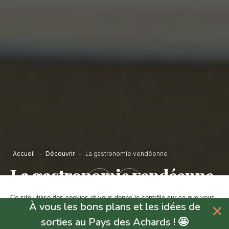
Accueil
-
Découvrir
-
La gastronomie vendéenne
La gastronomie vendéenne
Précédent
Suivant
Ce site utilise des cookies et vous donne le contrôle sur ce que vous
À vous les bons plans et les idées de
souhaitez activer.
sorties au Pays des Achards ! 🤩
En