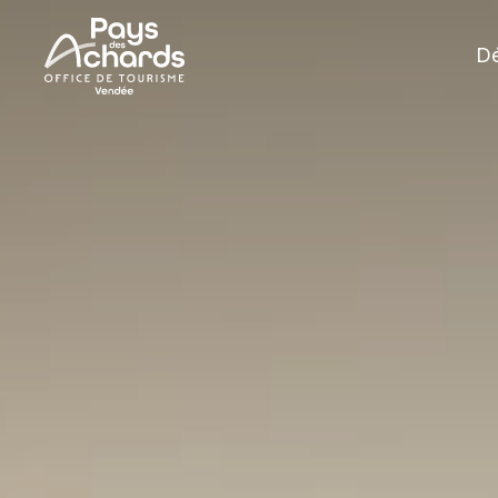
Office
Dé
de
Tourisme
du
Pays
des
Achards