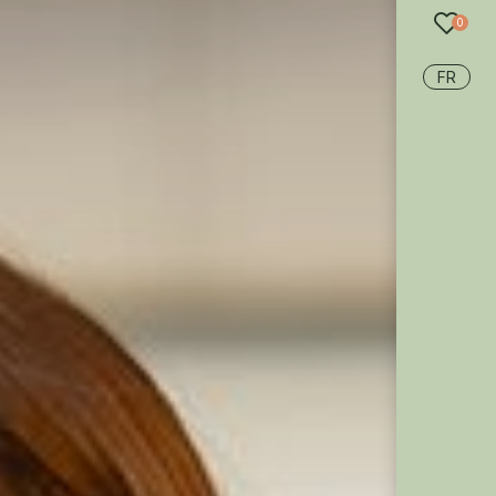
recherche
0
FR