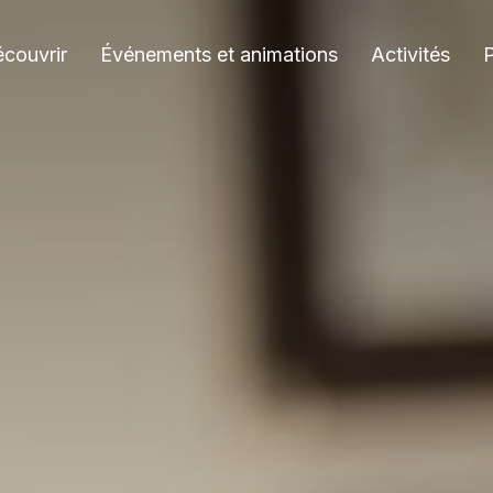
couvrir
Événements et animations
Activités
P