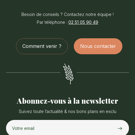
Office
de
Besoin de conseils ? Contactez notre équipe !
Tourisme
Par téléphone :
02 51 05 90 49
du
Pays
des
Comment venir ?
Nous contacter
Achards
Abonnez-vous à la newsletter
Suivez toute l’actualité & nos bons plans en exclu
Votre email