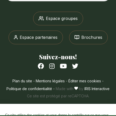
Espace groupes
Espace partenaires
Brochures
Suivez-nous!
Suivez-
Suivez-
Suivez-
Suivez-
nous
nous
nous
nous
sur
sur
sur
sur
Plan du site
-
Mentions légales
-
Éditer mes cookies
-
Facebook
Instagram
Youtube
Twitter
Politique de confidentialité
-
Made with
by
IRIS Interactive
Ce site est protégé par reCAPTCHA.
Ce site utilise des cookies et vous donne le contrôle sur ce que vous