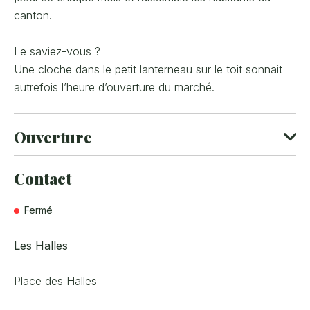
canton.
Le saviez-vous ?
Une cloche dans le petit lanterneau sur le toit sonnait
autrefois l’heure d’ouverture du marché.
Ouverture
Du 13 Février au 25 Décembre
Contact
sauf les semaines de foire (première semaine du mois) où le
marché a lieu le premier jeudi du mois.
Fermé
Vendredi
Ouvert de 08h à 13h
Les Halles
Place des Halles