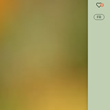
recherche
0
FR