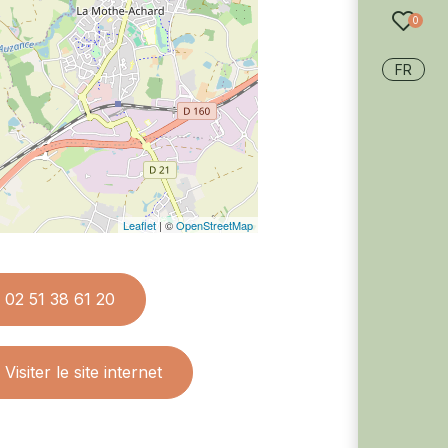
recherche
0
FR
Leaflet
| ©
OpenStreetMap
02 51 38 61 20
Visiter le site internet