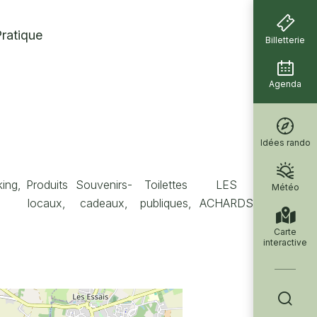
ratique
Billetterie
Agenda
Idées rando
king,
Produits
Souvenirs-
Toilettes
LES
Météo
locaux,
cadeaux,
publiques,
ACHARDS
Carte
interactive
Je