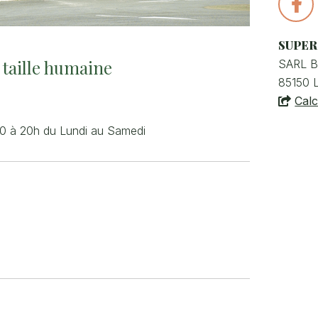
Con
la
SUPER
pag
taille humaine
SARL 
Fac
85150
Calc
30 à 20h du Lundi au Samedi