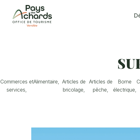
Office
Dé
de
Tourisme
du
Pays
des
SU
Achards
Commerces et
Alimentaire,
Articles de
Articles de
Borne
C
services,
bricolage,
pêche,
électrique,