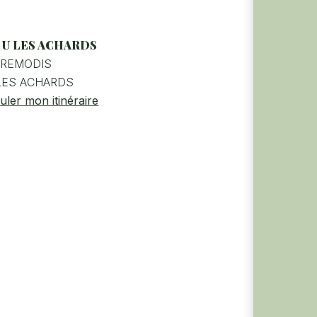
sulter
 U LES ACHARDS
e
BREMODIS
ebook
LES ACHARDS
uler mon itinéraire