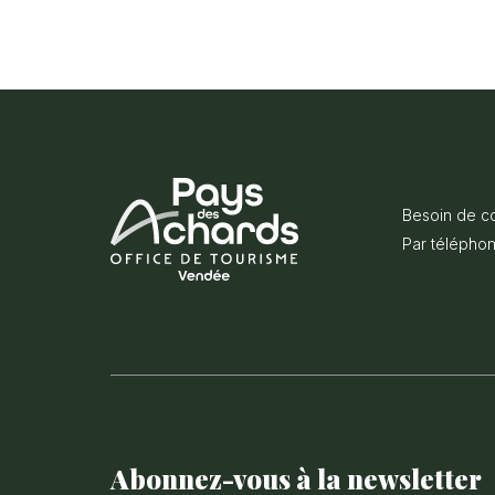
Besoin de co
Par téléphon
Office
de
Tourisme
du
Pays
des
Achards
Abonnez-vous à la newsletter