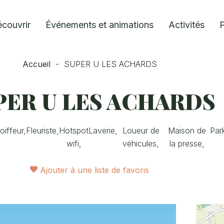
couvrir
Événements et animations
Activités
P
Accueil
-
SUPER U LES ACHARDS
PER U LES ACHARDS
oiffeur,
Fleuriste,
Hotspot
Laverie,
Loueur de
Maison de
Par
wifi,
véhicules,
la presse,
Ajouter à une liste de favoris