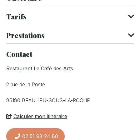
25 couvert(s)
Tarifs
Ouvert toute l'année.
Type
Tarif
Prestations
Menu adulte du jour
Services
(midi en semaine)
29 € - 60 €
Contact
Du mardi au vendredi
Banquet
Séminaire
WiFi
Restaurant Le Café des Arts
Menu adulte soir et
38 € - 60 €
week-end
2 rue de la Poste
Moyens de paiement
85190
BEAULIEU-SOUS-LA-ROCHE
Calculer mon itinéraire
Cartes bancaires
Chèques bancaires et postaux
Espèces
Chèques cadeaux
Virement
02 51 98 24 80