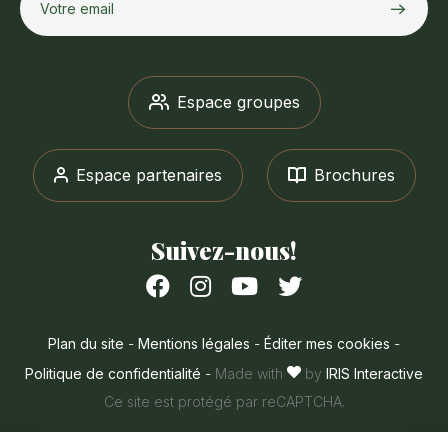
Votre email
Espace groupes
Espace partenaires
Brochures
Suivez-nous!
Suivez-
Suivez-
Suivez-
Suivez-
nous
nous
nous
nous
sur
sur
sur
sur
Plan du site
-
Mentions légales
-
Éditer mes cookies
-
Facebook
Instagram
Youtube
Twitter
Politique de confidentialité
-
Made with
by
IRIS Interactive
Ce site est protégé par reCAPTCHA.