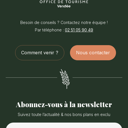
Office
de
Besoin de conseils ? Contactez notre équipe !
Tourisme
Par téléphone :
02 51 05 90 49
du
Pays
des
Comment venir ?
Nous contacter
Achards
Abonnez-vous à la newsletter
Suivez toute l’actualité & nos bons plans en exclu