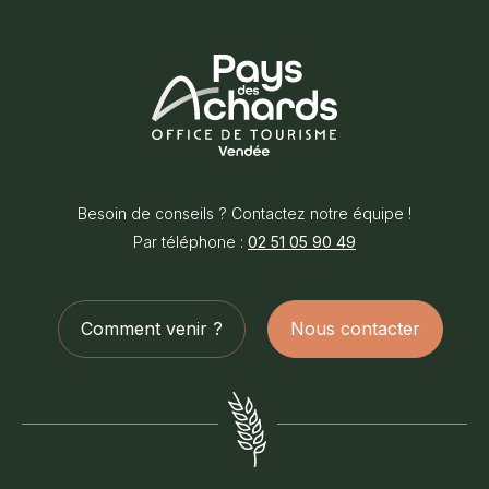
Office
de
Besoin de conseils ? Contactez notre équipe !
Tourisme
Par téléphone :
02 51 05 90 49
du
Pays
des
Comment venir ?
Nous contacter
Achards