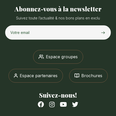
Abonnez-vous à la newsletter
Suivez toute l’actualité & nos bons plans en exclu
Votre email
Espace groupes
Espace partenaires
Brochures
Suivez-nous!
Suivez-
Suivez-
Suivez-
Suivez-
nous
nous
nous
nous