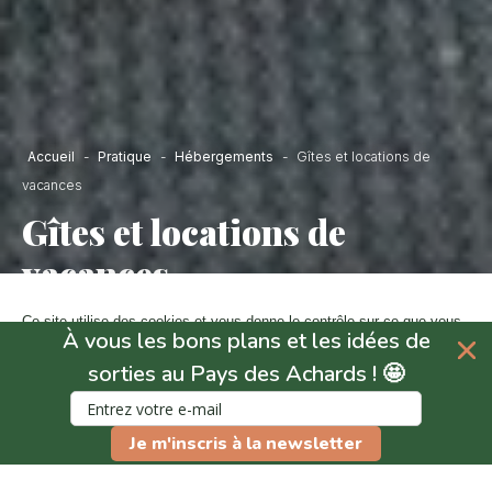
Accueil
-
Pratique
-
Hébergements
-
Gîtes et locations de
vacances
Gîtes et locations de
vacances
Ce site utilise des cookies et vous donne le contrôle sur ce que vous
À vous les bons plans et les idées de
souhaitez activer.
Filtrer
Carte
sorties au Pays des Achards ! 🤩
En
Consentements certifiés par
savoir
Ajouter à une liste de favoris
plus
Je m'inscris à la newsletter
Non merci
Je choisis
OK pour moi
Agenda
Billetterie
Axeptio consent
Plateforme de Gestion du Consentement : Personnalisez vos O