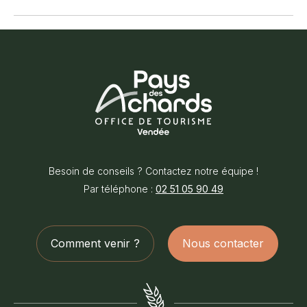
Office
de
Besoin de conseils ? Contactez notre équipe !
Tourisme
Par téléphone :
02 51 05 90 49
du
Pays
des
Comment venir ?
Nous contacter
Achards