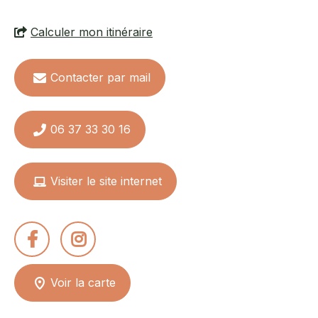
35 € - 46 €
Géométrie sacrée (fleur de
vie/cube de métatron)
Calculer mon itinéraire
Tarif indiv. adulte
35 € - 250 €
Tableaux énergétiques (pièces
Contacter par mail
uniques)
06 37 33 30 16
Moyens de paiement
Cartes bancaires
Espèces
Visiter le site internet
Consulter
Consulter
la
la
Voir la carte
page
page
Facebook
Instagram