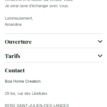
Je serai ravie d’échanger avec vous.
Lumineusement,
Amandine
Ouverture
Tarifs
Ouvert toute l'année.
Type
Tarif
Contact
Tarif indiv. adulte
20 € - 70 €
Boa Home Creation
Attrape soleil
Tarif indiv. adulte
29 bis, rue des Libellules
12 € - 25 €
Bracelet en pierres naturelles
85150
SAINT-JULIEN-DES-LANDES
Tarif indiv. adulte