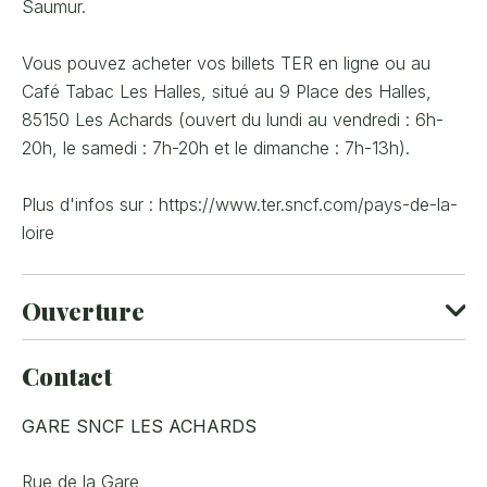
Saumur.
Vous pouvez acheter vos billets TER en ligne ou au
Café Tabac Les Halles, situé au 9 Place des Halles,
85150 Les Achards (ouvert du lundi au vendredi : 6h-
20h, le samedi : 7h-20h et le dimanche : 7h-13h).
Plus d'infos sur : https://www.ter.sncf.com/pays-de-la-
loire
Ouverture
Contact
Ouvert toute l'année.
GARE SNCF LES ACHARDS
Rue de la Gare