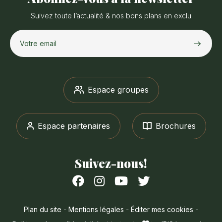
Suivez toute l’actualité & nos bons plans en exclu
Votre email
Espace groupes
Espace partenaires
Brochures
Suivez-nous!
Suivez-
Suivez-
Suivez-
Suivez-
nous
nous
nous
nous
sur
sur
sur
sur
Plan du site
-
Mentions légales
-
Éditer mes cookies
-
Facebook
Instagram
Youtube
Twitter