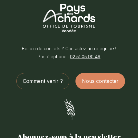
Office
de
Besoin de conseils ? Contactez notre équipe !
Tourisme
Par téléphone :
02 51 05 90 49
du
Pays
des
Comment venir ?
Nous contacter
Achards
Abonnez-vous à la newsletter