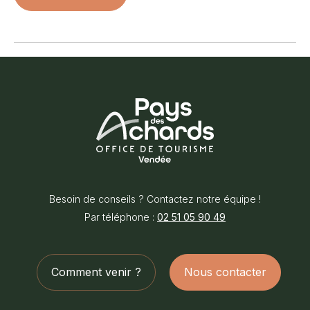
Facebook
Office
de
Besoin de conseils ? Contactez notre équipe !
Tourisme
Par téléphone :
02 51 05 90 49
du
Pays
des
Comment venir ?
Nous contacter
Achards