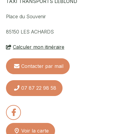
TAXI TRANSPORTS LEBLOND
Place du Souvenir
85150
LES ACHARDS
Calculer mon itinéraire
Contacter par mail
07 87 22 98 58
Consulter
la
Voir la carte
page